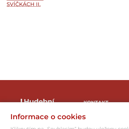
SVÍČKÁCH II.
KONTAKT
Hudbaznojmo, z.s.
Informace o cookies
Hrnčířská 1/246, 669 04
Znojmo-Přímětice