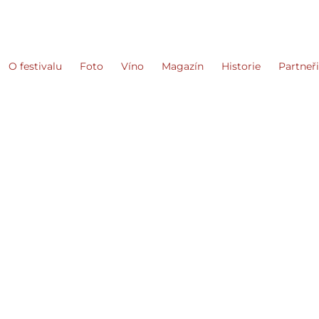
O festivalu
Foto
Víno
Magazín
Historie
Partneř