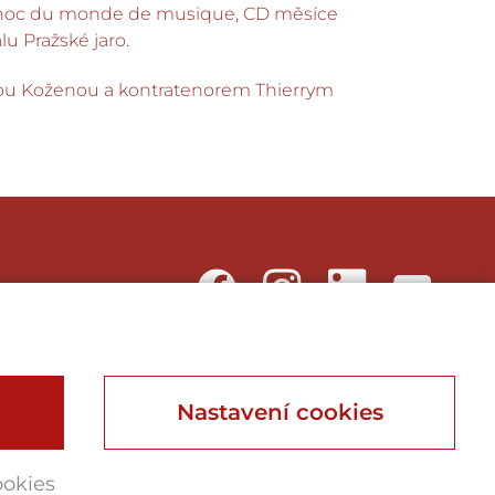
ky, choc du monde de musique, CD měsíce
u Pražské jaro.
enou Koženou a kontratenorem Thierrym
Webu vdechnul život
Nastavení cookies
Webdesign, Online Marketing, Branding
ookies