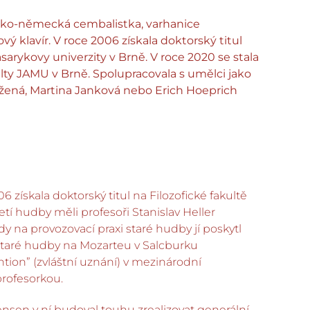
česko-německá cembalistka, varhanice
ový klavír. V roce 2006 získala doktorský titul
sarykovy univerzity v Brně. V roce 2020 se stala
y JAMU v Brně. Spolupracovala s umělci jako
žená, Martina Janková nebo Erich Hoeprich
 získala doktorský titul na Filozofické fakultě
jetí hudby měli profesoři Stanislav Heller
y na provozovací praxi staré hudby jí poskytl
 staré hudby na Mozarteu v Salcburku
tion” (zvláštní uznání) v mezinárodní
rofesorkou.
ensen v ní budoval touhu zrealizovat generální