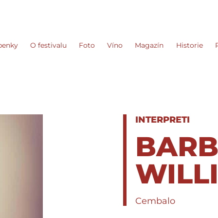
penky
O festivalu
Foto
Víno
Magazín
Historie
INTERPRETI
BARB
WILL
Cembalo