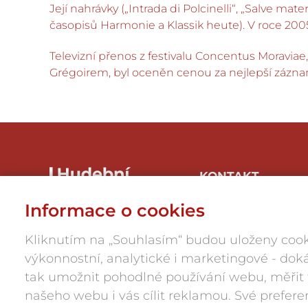
Její nahrávky („Intrada di Polcinelli“, „Salve 
časopisů Harmonie a Klassik heute). V roce 2005
Televizní přenos z festivalu Concentus Moravi
Grégoirem, byl oceněn cenou za nejlepší záznam
KONTAKT
Hudbaznojmo, z.s.
Informace o cookies
Hrnčířská 1/246, 669 04
Znojmo-Přímětice
Kliknutím na „Souhlasím“ budou uloženy cook
IČ: 05945984
výkonnostní, analytické i marketingové - d
press@hudbaznojmo.cz
tak umožnit pohodlné používání webu, měřit
606 029 286
našeho webu i vás cílit reklamou. Své prefer