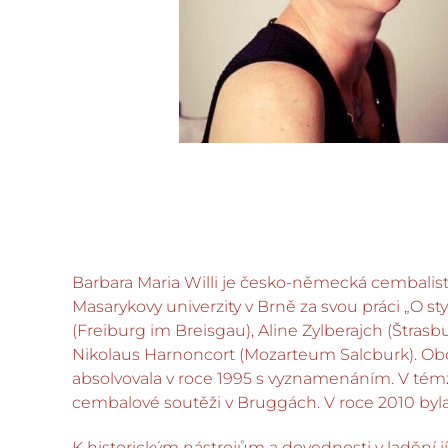
Barbara Maria Willi je česko-německá cembalistka,
Masarykovy univerzity v Brně za svou práci „O styl
(Freiburg im Breisgau), Aline Zylberajch (Štras
Nikolaus Harnoncort (Mozarteum Salcburk). Obor
absolvovala v roce 1995 s vyznamenáním. V témž
cembalové soutěži v Bruggách. V roce 2010 by
K historickým nástrojům a dovednosti v ladění j