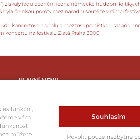
mater“) získaly řadu ocenění (cena německé hudební kriti
 byla členkou poroty mezinárodní soutěže v rámci festival
ae, kde koncertovala spolu s mezzosopranistkou Magdal
 koncertu na festivalu Zlatá Praha 2000.
HLAVNÍ MENU
Program a vstupenky
O festivalu
Foto
ies funkční,
Víno
Souhlasím
Magazín
okážeme vám
Historie
 funkčnost
Partneři
ence můžete
Klub přátel
Povolit pouze nezbytné c
JazzFest Znojmo