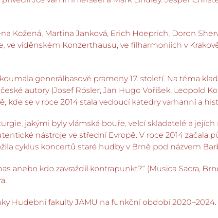
na Kožená, Martina Janková, Erich Hoeprich, Doron Sherw
e, ve víděnském Konzerthausu, ve filharmoniích v Krakově, 
r zkoumala generálbasové prameny 17. století. Na téma kla
 české autory (Josef Rösler, Jan Hugo Voříšek, Leopold Ko
kde se v roce 2014 stala vedoucí katedry varhanní a hist
rgie, jakými byly vlámská bouře, velcí skladatelé a jejích 
entické nástroje ve střední Evropě. V roce 2014 začala 
žila cyklus koncertů staré hudby v Brně pod názvem Barba
as anebo kdo zavraždil kontrapunkt?“ (Musica Sacra, Brno
a.
anky Hudební fakulty JAMU na funkční období 2020–2024.