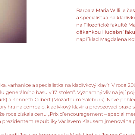
Barbara Maria Willi je 
a specialistka na kladívk
na Filozofické fakultě Ma
děkankou Hudební fakult
například Magdalena Ko
 varhanice a specialistka na kladívkový klavír. V roce 2006
u generálního basu v 17. století“. Významný vliv na její po
burk) a Kenneth Gilbert (Mozarteum Salcburk). Nové pohled
y hra na cembalo, kladívkový klavír a provozovací praxe
e roce získala cenu „Prix d’encouragement – special men
la prezidentem republiky Václavem Klausem jmenována p
í přivedli Jos van Immerseel a Mark Lindley. Jesper Christ