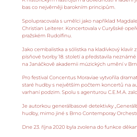
bas co nejvěrněji barokním principům.
Spolupracovala s umělci jako například Magdale
Christian Leiterer. Koncertovala v Curyšské opeř
pražském Rudolfinu.
Jako cembalistka a sólistka na kladívkový klaví
písňové tvorby 18. století a představila neznámé
na Janáčkově akademii múzických umění v Brně, 
Pro festival Concentus Moraviae vytvořila dramatu
staré hudby s největším počtem koncertů na aut
varhaní podzim. Spolu s agenturou C.E.M.A. zalo
Je autorkou generálbasové detektivky „Generálb
hudby, mimo jiné s Brno Contemporay Orchestr
Dne 23. října 2020 byla zvolena do funkce děk