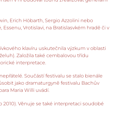
in, Erich Höbarth, Sergio Azzolini nebo
Essenu, Vrotislavi, na Bratislasvkém hradě či v
dívkového klavíru uskutečnila výzkum v oblasti
želuh). Založila také cembalovou třídu
orické interpretace.
nepřátelé. Součástí festivalu se stalo bienále
působit jako dramaturgyně festivalu Bachův
ra Maria Willi uvádí.
 2010). Věnuje se také interpretaci soudobé