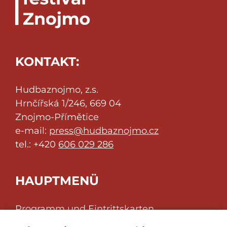
KONTAKT:
Hudbaznojmo, z.s.
Hrnčířská 1/246, 669 04
Znojmo-Přímětice
e-mail:
press@hudbaznojmo.cz
tel.: +420
606 029 286
HAUPTMENÜ
Programm und Eintrittskarten
Über das Festival