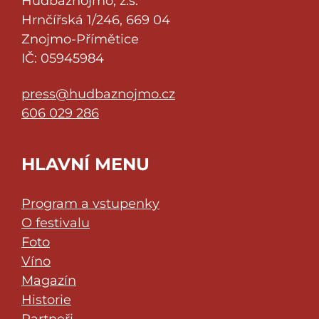
Hudbaznojmo, z.s.
Hrnčířská 1/246, 669 04
Znojmo-Přímětice
IČ: 05945984
press@hudbaznojmo.cz
606 029 286
HLAVNÍ MENU
Program a vstupenky
O festivalu
Foto
Víno
Magazín
Historie