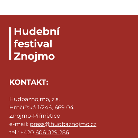
KONTAKT:
Hudbaznojmo, z.s.
Hrnčířská 1/246, 669 04
Znojmo-Přímětice
e-mail:
press@hudbaznojmo.cz
tel.: +420
606 029 286