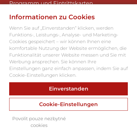
Programm und Eintrittskarten
Über das Festival
Informationen zu Cookies
Foto 2025
Klub der Festivalfreunde
Wenn Sie auf „Einverstanden“ klicken, werden
Funktions-, Leistungs-, Analyse- und Marketing-
Kontakte
Cookies gespeichert – wir können Ihnen eine
komfortable Nutzung der Website ermöglichen, die
Funktionalität unserer Website messen und Sie mit
Werbung ansprechen. Sie können Ihre
Einstellungen ganz einfach anpassen, indem Sie auf
Cookie-Einstellungen klicken.
Einverstanden
Webu vdechnul život
Webdesign, Online Marketing, Branding
Cookie-Einstellungen
Povolit pouze nezbytné
cookies