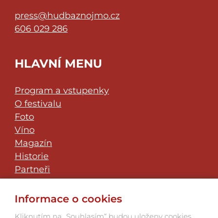
press@hudbaznojmo.cz
606 029 286
HLAVNÍ MENU
Program a vstupenky
O festivalu
Foto
Víno
Magazín
Historie
Partneři
Klub přátel
JazzFest Znojmo
Informace o cookies
Kontakt
Kliknutím na „Souhlasím“ budou uloženy cookies