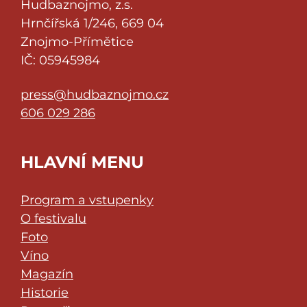
Hudbaznojmo, z.s.
Hrnčířská 1/246, 669 04
Znojmo-Přímětice
IČ: 05945984
press@hudbaznojmo.cz
606 029 286
HLAVNÍ MENU
Program a vstupenky
O festivalu
Foto
Víno
Magazín
Historie