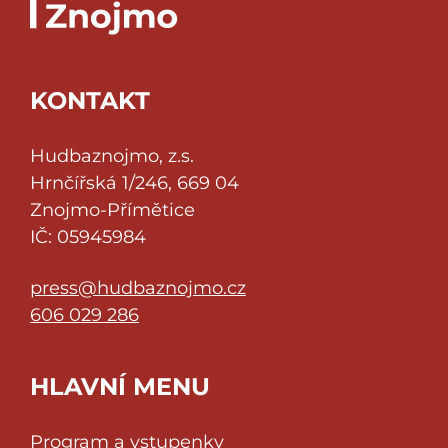
KONTAKT
Hudbaznojmo, z.s.
Hrnčířská 1/246, 669 04
Znojmo-Přímětice
IČ: 05945984
press@hudbaznojmo.cz
606 029 286
HLAVNÍ MENU
Program a vstupenky