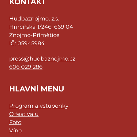
KONTAKT
Hudbaznojmo, z.s.
Hrnčířská 1/246, 669 04
Znojmo-Přímětice
IČ: 05945984
press@hudbaznojmo.cz
606 029 286
HLAVNÍ MENU
Program a vstupenky
O festivalu
Foto
Víno