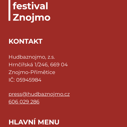
KONTAKT
Hudbaznojmo, z.s.
Hrnčířská 1/246, 669 04
Znojmo-Přímětice
IČ: 05945984
press@hudbaznojmo.cz
606 029 286
HLAVNÍ MENU