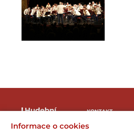
KONTAKT
Hudbaznojmo, z.s.
Informace o cookies
Hrnčířská 1/246, 669 04