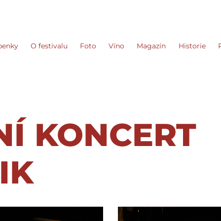
penky
O festivalu
Foto
Víno
Magazín
Historie
Í KONCERT
IK