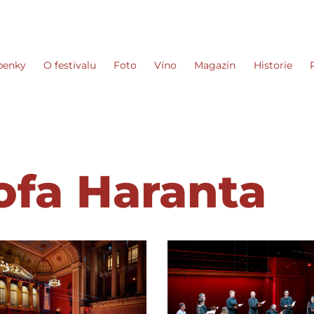
penky
O festivalu
Foto
Víno
Magazín
Historie
ofa Haranta