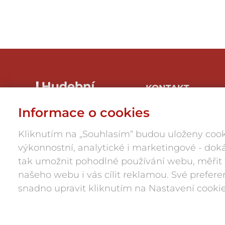
KONTAKT
Hudbaznojmo, z.s.
Informace o cookies
Hrnčířská 1/246, 669 04
Znojmo-Přímětice
Kliknutím na „Souhlasím“ budou uloženy cook
IČ: 05945984
výkonnostní, analytické i marketingové - d
press@hudbaznojmo.cz
tak umožnit pohodlné používání webu, měřit
606 029 286
našeho webu i vás cílit reklamou. Své prefer
snadno upravit kliknutím na Nastavení cookie