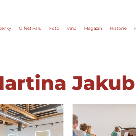
penky
O festivalu
Foto
Víno
Magazín
Historie
artina Jakub