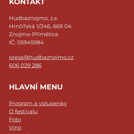
KONTAKT
Hudbaznojmo, z.s.
Hrnčířská 1/246, 669 04
Znojmo-Přímětice
IČ: 05945984
press@hudbaznojmo.cz
606 029 286
HLAVNÍ MENU
Program a vstupenky
O festivalu
Foto
Víno