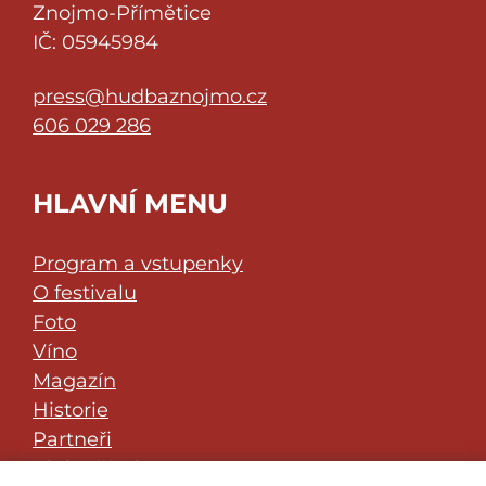
Znojmo-Přímětice
IČ: 05945984
press@hudbaznojmo.cz
606 029 286
HLAVNÍ MENU
Program a vstupenky
O festivalu
Foto
Víno
Magazín
Historie
Partneři
Klub přátel