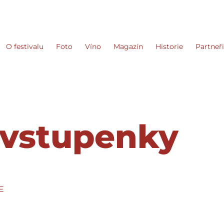
O festivalu
Foto
Víno
Magazín
Historie
Partneř
 vstupenky
E