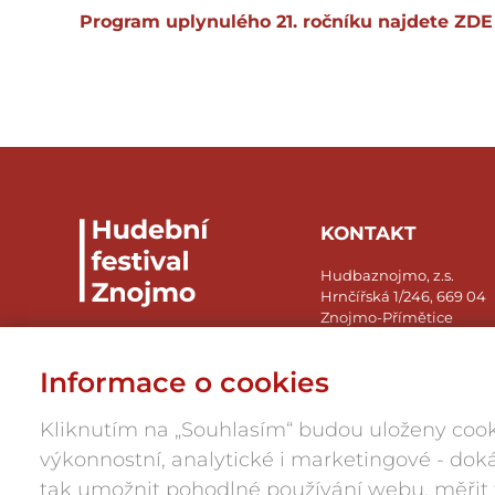
Program uplynulého 21. ročníku najdete
ZDE
KONTAKT
Hudbaznojmo, z.s.
Hrnčířská 1/246, 669 04
Znojmo-Přímětice
IČ: 05945984
Informace o cookies
press@hudbaznojmo.cz
606 029 286
Kliknutím na „Souhlasím“ budou uloženy cook
výkonnostní, analytické i marketingové - d
tak umožnit pohodlné používání webu, měřit