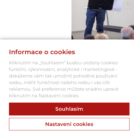
Informace o cookies
Kliknutím na „Souhlasím“ budou uloženy cookies
funkční, výkonnostní, analytické i marketingové -
NAJÍT PODOBNÉ AKCE
dokážeme vám tak umožnit pohodlné používání
webu, měřit funkčnost našeho webu i vás cílit
reklamou. Své preference můžete snadno upravit
ZPĚT NA VÝPIS AKCÍ
kliknutím na Nastavení cookies.
Souhlasím
Nastavení cookies