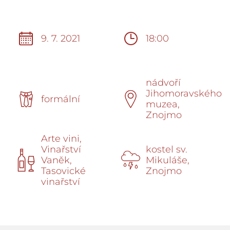
9. 7. 2021
18:00
nádvoří
Jihomoravského
formální
muzea,
Znojmo
Arte vini,
Vinařství
kostel sv.
Vaněk,
Mikuláše,
Tasovické
Znojmo
vinařství