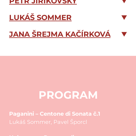
PETR JIŘÍKOVSKÝ
LUKÁŠ SOMMER
JANA ŠREJMA KAČÍRKOVÁ
PROGRAM
Paganini – Centone di Sonata č.1
Lukáš Sommer, Pavel Šporcl