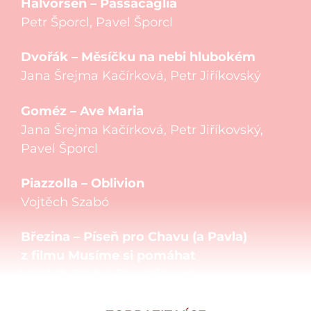
Halvorsen – Passacaglia
Petr Šporcl, Pavel Šporcl
Dvořák – Měsíčku na nebi hlubokém
Jana Šrejma Kačírková, Petr Jiříkovský
Goméz – Ave Maria
Jana Šrejma Kačírková, Petr Jiříkovský,
Pavel Šporcl
Piazzolla – Oblivion
Vojtěch Szabó
Březina – Píseň pro Chavu (a Pavla)
z filmu Musíme si pomáhat
Vojtěch Szabó, Pavel Šporcl
Styne / B. Merrill – My Man z muzikálu