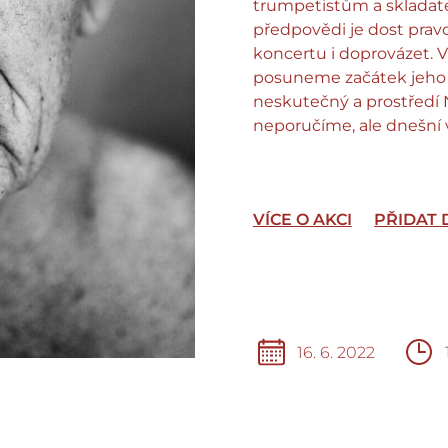
trumpetistům a skladatel
předpovědi je dost prav
koncertu i doprovázet. 
posuneme začátek jeho 
neskutečný a prostředí 
neporučíme, ale dnešní v
VÍCE O AKCI
PŘIDAT
16. 6. 2022