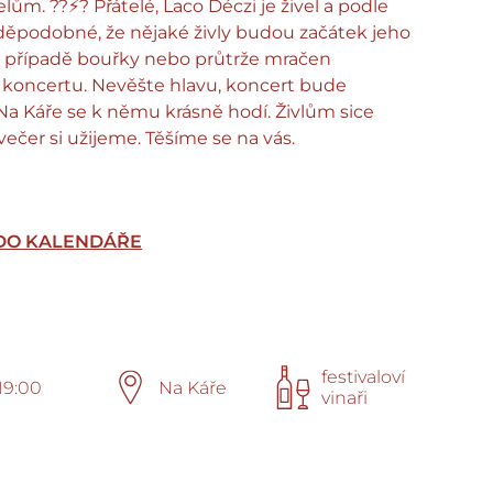
ům. ??⚡️? Přátelé, Laco Déczi je živel a podle
děpodobné, že nějaké živly budou začátek jeho
V případě bouřky nebo průtrže mračen
koncertu. Nevěšte hlavu, koncert bude
Na Káře se k němu krásně hodí. Živlům sice
ečer si užijeme. Těšíme se na vás.
 DO KALENDÁŘE
festivaloví
19:00
Na Káře
vinaři