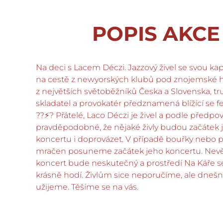
POPIS AKCE
Na deci s Lacem Déczi. Jazzový živel se svou ka
na cestě z newyorských klubů pod znojemské 
z největších světoběžníků Česka a Slovenska, tr
skladatel a provokatér předznamená blížící se fes
??⚡️? Přátelé, Laco Déczi je živel a podle předpo
pravděpodobné, že nějaké živly budou začátek 
koncertu i doprovázet. V případě bouřky nebo p
mračen posuneme začátek jeho koncertu. Nevě
koncert bude neskutečný a prostředí Na Káře 
krásně hodí. Živlům sice neporučíme, ale dnešní
užijeme. Těšíme se na vás.