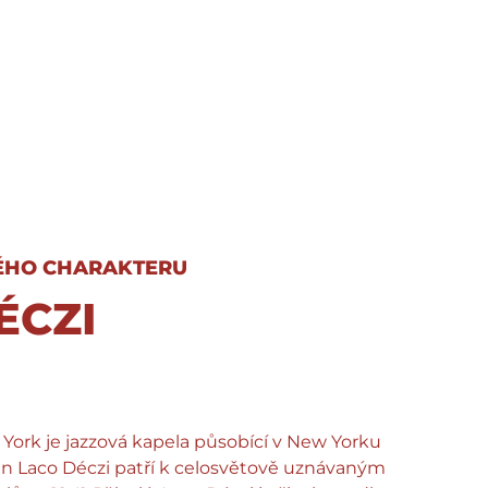
ÉHO CHARAKTERU
ÉCZI
 York je jazzová kapela působící v New Yorku
tman Laco Déczi patří k celosvětově uznávaným