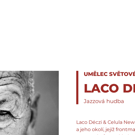
UMĚLEC SVĚTOV
LACO D
Jazzová hudba
Laco Déczi & Celula New
a jeho okolí, jejíž fron