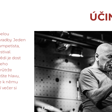
ÚČI
pelou
hradby. Jeden
umpetista,
tival.
vědi je dost
jeho
růtrže
šte hlavu,
se k němu
 večer si
LACO