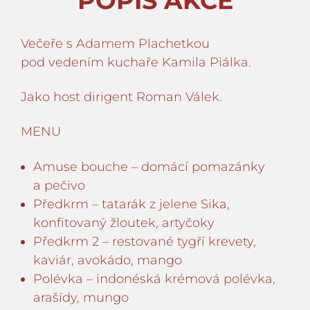
POPIS AKCE
Večeře s Adamem Plachetkou
pod vedením kuchaře Kamila Piálka.
Jako host dirigent Roman Válek.
MENU
Amuse bouche – domácí pomazánky
a pečivo
Předkrm – tatarák z jelene Sika,
konfitovaný žloutek, artyčoky
Předkrm 2 – restované tygří krevety,
kaviár, avokádo, mango
Polévka – indonéská krémová polévka,
arašídy, mungo