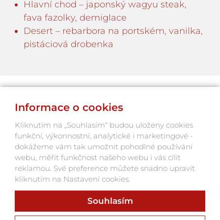
Hlavní chod – japonský wagyu steak,
fava fazolky, demiglace
Desert – rebarbora na portském, vanilka,
pistáciová drobenka
ÚČINKUJÍCÍ
Informace o cookies
Kliknutím na „Souhlasím“ budou uloženy cookies
ADAM PLACHETKA
funkční, výkonnostní, analytické i marketingové -
dokážeme vám tak umožnit pohodlné používání
webu, měřit funkčnost našeho webu i vás cílit
ROMAN VÁLEK
reklamou. Své preference můžete snadno upravit
kliknutím na Nastavení cookies.
Souhlasím
NAJÍT PODOBNÉ AKCE