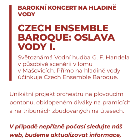
BAROKNÍ KONCERT NA HLADINĚ
VODY
CZECH ENSEMBLE
BAROQUE: OSLAVA
VODY I.
Světoznámá Vodní hudba G. F. Handela
v působivé scenérii v lomu
v Mašovicích. Přímo na hladině vody
účinkuje Czech Ensemble Baroque.
Unikátní projekt orchestru na plovoucím
pontonu, obklopeném diváky na pramicích
a na tribunách zbudovaných na útesech.
V případě nepřízně počasí sledujte náš
web, budeme
aktualizovat informace
,