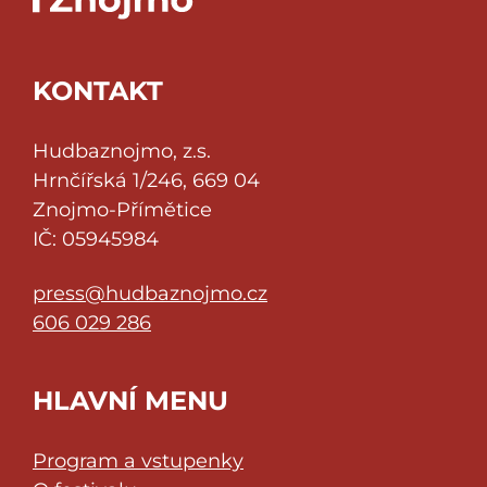
KONTAKT
Hudbaznojmo, z.s.
Hrnčířská 1/246, 669 04
Znojmo-Přímětice
IČ: 05945984
press@hudbaznojmo.cz
606 029 286
HLAVNÍ MENU
Program a vstupenky