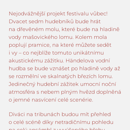
Nejodvážnější projekt festivalu vůbec!
Dvacet sedm hudebníků bude hrát
na dřevěném molu, které bude na hladině
vody mašovického lomu. Kolem mola
poplují pramice, na které můžete sedět
i vy – co nejblíže tomuto unikátnímu
akustickému zážitku. Händelova vodní
hudba se bude vznášet po hladině vody až
se rozmělní ve skalnatých březích lomu.
Jedinečný hudební zážitek umocní noční
atmosféra s nebem plným hvězd doplněná
o jemné nasvícení celé scenérie.
Diváci na tribunách budou mít přehled
o celé scéně díky netradičnímu pohledu