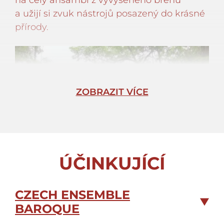
na celý ansámbl z vyvýšeného břehu
a užijí si zvuk nástrojů posazený do krásné
přírody.
ZOBRAZIT VÍCE
ÚČINKUJÍCÍ
CZECH ENSEMBLE
BAROQUE
Mašovický lom, místo konání koncertu.