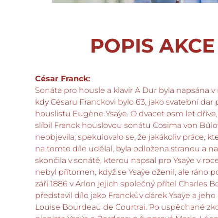
POPIS AKCE
César Franck:
Sonáta pro housle a klavír A Dur byla napsána v 
kdy Césaru Franckovi bylo 63, jako svatební dar
houslistu Eugène Ysaÿe. O dvacet osm let dříve, 
slíbil Franck houslovou sonátu Cosima von Bülo
neobjevila; spekulovalo se, že jakákoliv práce, k
na tomto díle udělal, byla odložena stranou a 
skončila v sonátě, kterou napsal pro Ysaÿe v roc
nebyl přítomen, když se Ysaÿe oženil, ale ráno p
září 1886 v Arlon jejich společný přítel Charles 
představil dílo jako Franckův dárek Ysaÿe a jeho
Louise Bourdeau de Courtrai. Po uspěchané zk