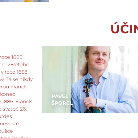
ÚČI
roce 1886,
 pro 28letého
v roce 1858,
w. Ta se nikdy
terou Franck
nakonec
PAVEL
e 1886. Franck
ŠPORCL
o svatbě 26.
Bordes
 nevěstě
oušce