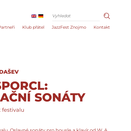
Partneři
Klub přátel
JazzFest Znojmo
Kontakt
RDAŠEV
ŠPORCL:
AČNÍ SONÁTY
 festivalu
alu. Oslavné sonáty pro housle a klavír od W. A.