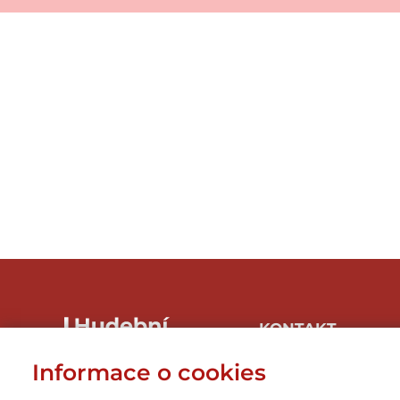
KONTAKT
Hudbaznojmo, z.s.
Informace o cookies
Hrnčířská 1/246, 669 04
Znojmo-Přímětice