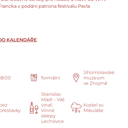
 Francka v podání patrona festivalu Pavla
.
 DO KALENDÁŘE
Jihomoravské
18:00
formální
muzeum
ve Znojmě
Stanislav
Mádl – Váš
bez
vinař,
Kostel sv.
přestávky
Vinné
Mikuláše
sklepy
Lechovice