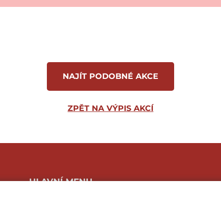
NAJÍT PODOBNÉ AKCE
ZPĚT NA VÝPIS AKCÍ
HLAVNÍ MENU
Program a vstupenky
O festivalu
Foto