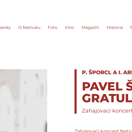
penky
O festivalu
Foto
Víno
Magazín
Historie
P. ŠPORCL A I. A
PAVEL 
GRATUL
Zahajovací koncert
Zahajovací koncert festiv