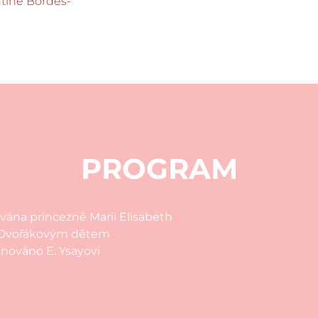
ntine Bordes-
PROGRAM
ována princezně Marii Elisabeth
no Dvořákovým dětem
věnováno E. Ysayovi