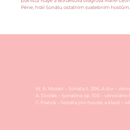
pianista Ysaÿe a Bordesova švagrová Marie-Léo
Pène, hráli Sonátu ostatním svatebním hostům.
W. A. Mozart – Sonáta č. 306, A dur – věn
A. Dvořák – Sonatina op. 100 – věnová
C. Franck – Sonáta pro housle a klavír – 