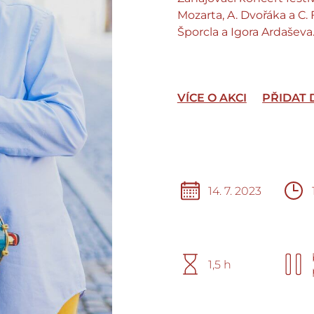
Mozarta, A. Dvořáka a C.
Šporcla a Igora Ardaševa
VÍCE O AKCI
PŘIDAT
14. 7. 2023
1,5 h