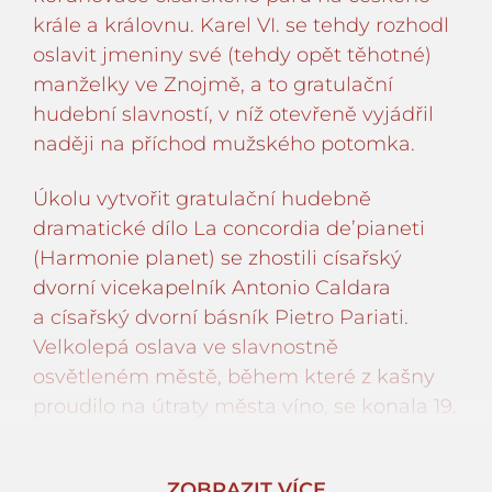
krále a královnu. Karel VI. se tehdy rozhodl
oslavit jmeniny své (tehdy opět těhotné)
manželky ve Znojmě, a to gratulační
hudební slavností, v níž otevřeně vyjádřil
naději na příchod mužského potomka.
Úkolu vytvořit gratulační hudebně
dramatické dílo La concordia de’pianeti
(Harmonie planet) se zhostili císařský
dvorní vicekapelník Antonio Caldara
a císařský dvorní básník Pietro Pariati.
Velkolepá oslava ve slavnostně
osvětleném městě, během které z kašny
proudilo na útraty města víno, se konala 19.
listopadu 1723 a vyvrcholila provedením
zmíněného díla na znojemském Horním
ZOBRAZIT VÍCE