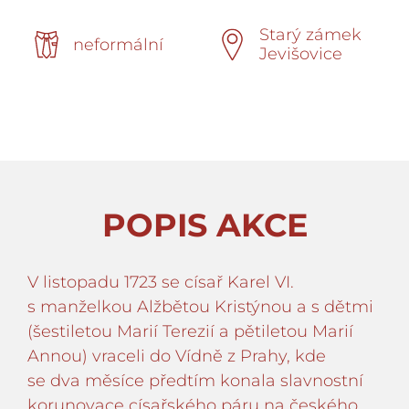
Starý zámek
neformální
Jevišovice
POPIS AKCE
V listopadu 1723 se císař Karel VI.
s manželkou Alžbětou Kristýnou a s dětmi
(šestiletou Marií Terezií a pětiletou Marií
Annou) vraceli do Vídně z Prahy, kde
se dva měsíce předtím konala slavnostní
korunovace císařského páru na českého