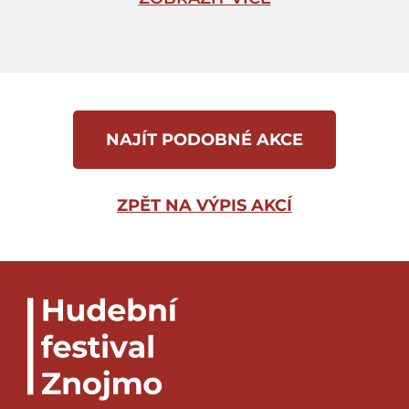
náměstí pod širým nebem. Císařskou
dvorní kapelu doplnili do počtu 144
hudebníci z okolních klášterů, produkci
na vyzdobených triumfálních vozech
za svitu pochodní nadšeně přihlíželo celé
město. Dodejme, že poslední potomek
NAJÍT PODOBNÉ AKCE
Karla VI. se narodil v dubnu 1724 – a byla
to opět dcera, Marie Amálie.
ZPĚT NA VÝPIS AKCÍ