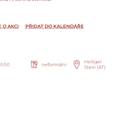
E O AKCI
PŘIDAT DO KALENDÁŘE
Heiliger
11:00
neformální
Stein (AT)