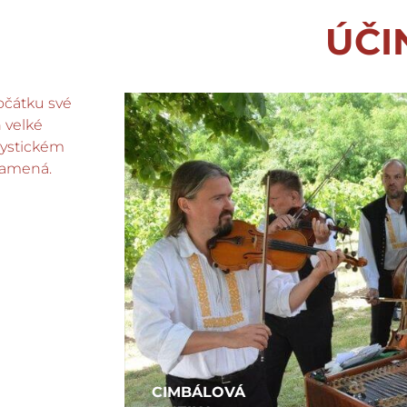
ÚČI
počátku své
h velké
mystickém
znamená.
CIMBÁLOVÁ