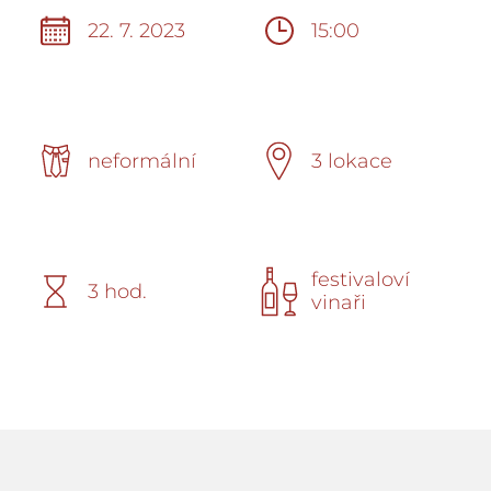
22. 7. 2023
15:00
neformální
3 lokace
festivaloví
3 hod.
vinaři