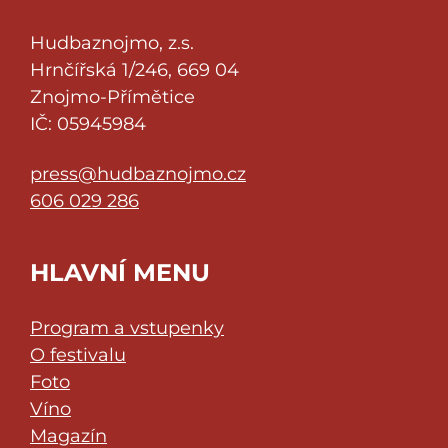
Hudbaznojmo, z.s.
Hrnčířská 1/246, 669 04
Znojmo-Přímětice
IČ: 05945984
press@hudbaznojmo.cz
606 029 286
HLAVNÍ MENU
Program a vstupenky
O festivalu
Foto
Víno
Magazín