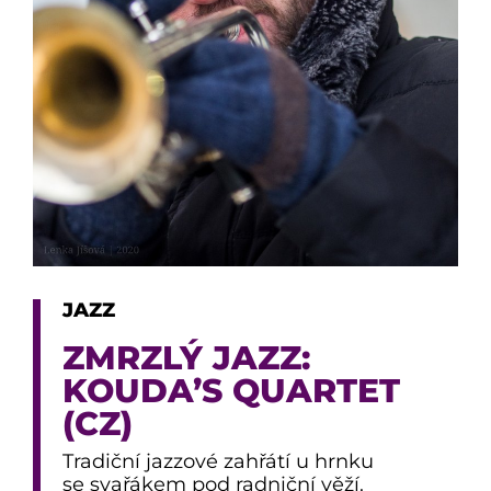
JAZZ
ZMRZLÝ JAZZ:
KOUDA’S QUARTET
(CZ)
Tradiční jazzové zahřátí u hrnku
se svařákem pod radniční věží.