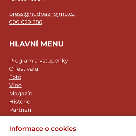
press@hudbaznojmo.cz
606 029 286
HLAVNÍ MENU
Program a vstupenky
O festivalu
Foto
Víno
Magazín
Historie
Partneři
Klub přátel
JazzFest Znojmo
Informace o cookies
Kontakt