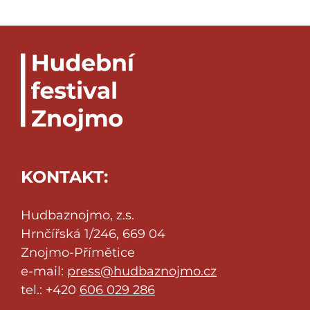
KONTAKT:
Hudbaznojmo, z.s.
Hrnčířská 1/246, 669 04
Znojmo-Přímětice
e-mail:
press@hudbaznojmo.cz
tel.: +420
606 029 286