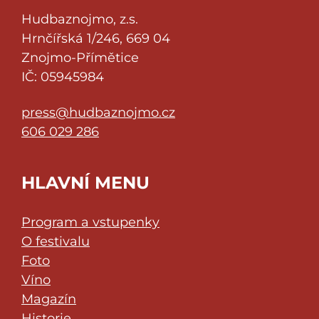
Hudbaznojmo, z.s.
Hrnčířská 1/246, 669 04
Znojmo-Přímětice
IČ: 05945984
press@hudbaznojmo.cz
606 029 286
HLAVNÍ MENU
Program a vstupenky
O festivalu
Foto
Víno
Magazín
Historie