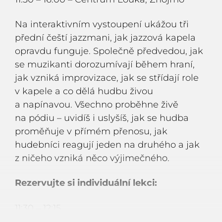
Na interaktivním vystoupení ukážou tři
přední čeští jazzmani, jak jazzová kapela
opravdu funguje. S
polečně předvedou, jak
se muzikanti dorozumívají během hraní,
jak vzniká improvizace, jak se střídají role
v kapele a co dělá hudbu živou
a napínavou. Všechno proběhne živě
na pódiu – uvidíš i uslyšíš, jak se hudba
proměňuje v přímém přenosu, jak
hudebníci reagují jeden na druhého a jak
z ničeho vzniká něco výjimečného.
Rezervujte si
individuální lekci:
11:30 – 12:15
12:20 – 13:05