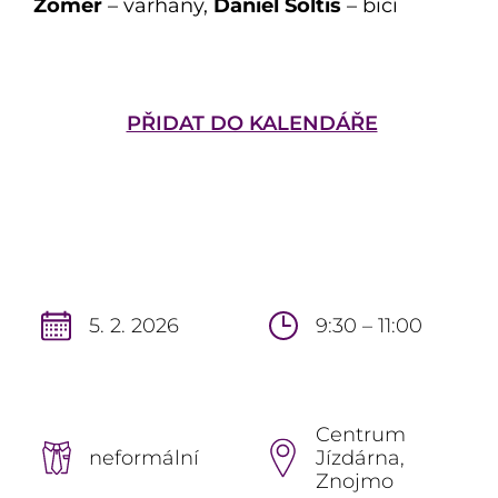
Zomer
– varhany,
Daniel Šoltis
– bicí
PŘIDAT DO KALENDÁŘE
5. 2. 2026
9:30 – 11:00
Centrum
neformální
Jízdárna,
Znojmo