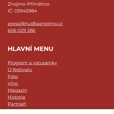
Znojmo-Přímětice
IČ: 05945984
press@hudbaznojmo.cz
606 029 286
HLAVNÍ MENU
Program a vstupenky
O festivalu
Foto
Víno
Magazín
Historie
Partneři
Klub přátel