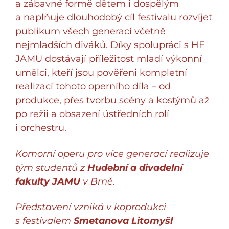
a zábavné formě dětem i dospělým
a naplňuje dlouhodobý cíl festivalu rozvíjet
publikum všech generací včetně
nejmladších diváků. Díky spolupráci s HF
JAMU dostávají příležitost mladí výkonní
umělci, kteří jsou pověřeni kompletní
realizací tohoto operního díla – od
produkce, přes tvorbu scény a kostýmů až
po režii a obsazení ústředních rolí
i orchestru.
Komorní operu pro více generací realizuje
tým studentů z
Hudební a divadelní
fakulty JAMU
v Brně.
Představení vzniká v koprodukci
s festivalem
Smetanova Litomyšl