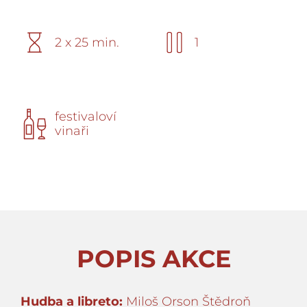
2 x 25 min.
1
festivaloví
vinaři
POPIS AKCE
Hudba a libreto:
Miloš Orson Štědroň