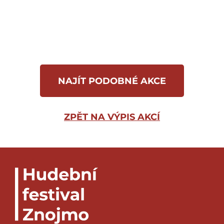
Jandla v jedné osobě.
Spousta komických
situací se odehrává na půdě soudobé
základní školy a v jejím okolí – pubertální
žáci zažívají drobná vtipná i poučná
dobrodružství spojená s výzkumy
současného alter ega Johanna Gregora
NAJÍT PODOBNÉ AKCE
Mendela v osobě školníka Jandla.
ZPĚT NA VÝPIS AKCÍ