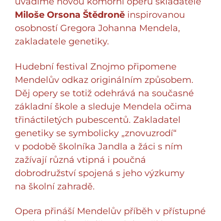
uvádíme novou komorní operu skladatele
Miloše Orsona Štědroně
inspirovanou
osobností Gregora Johanna Mendela,
zakladatele genetiky.
Hudební festival Znojmo připomene
Mendelův odkaz originálním způsobem.
Děj opery se totiž odehrává na současné
základní škole a sleduje Mendela očima
třináctiletých pubescentů. Zakladatel
genetiky se symbolicky „znovuzrodí“
v podobě školníka Jandla a žáci s ním
zažívají různá vtipná i poučná
dobrodružství spojená s jeho výzkumy
na školní zahradě.
Opera přináší Mendelův příběh v přístupné