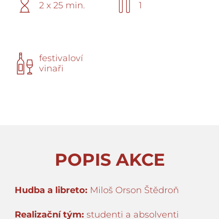
2 x 25 min.
1
festivaloví
vinaři
POPIS AKCE
Hudba a libreto:
Miloš Orson Štědroň
Realizační tým:
studenti a absolventi