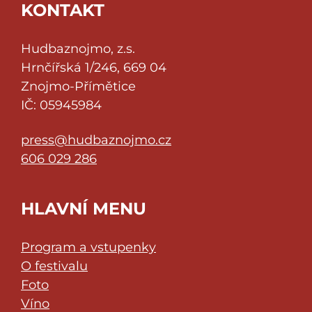
KONTAKT
Hudbaznojmo, z.s.
Hrnčířská 1/246, 669 04
Znojmo-Přímětice
IČ: 05945984
press@hudbaznojmo.cz
606 029 286
HLAVNÍ MENU
Program a vstupenky
O festivalu
Foto
Víno