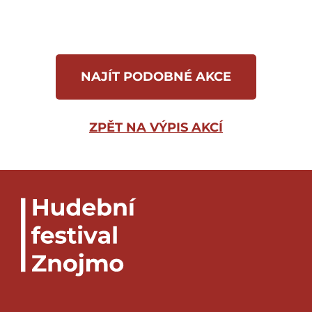
základní školy a v jejím okolí – pubertální
žáci zažívají drobná vtipná i poučná
dobrodružství spojená s výzkumy
současného alter ega Johanna Gregora
NAJÍT PODOBNÉ AKCE
Mendela v osobě školníka Jandla.
ZPĚT NA VÝPIS AKCÍ