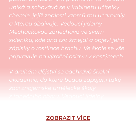
uniká a schovává se v kabinetu učitelky
chemie, jejíž znalosti vzorců mu učarovaly
a kterou obdivuje. Vedoucí jídelny
Měcháčkovou zanechává ve svém
skleníku, kde ona tzv. šmejdí a objeví jeho
zápisky o rostlince hrachu.
Ve škole se vše
připravuje na výroční oslavu v kostýmech.
V druhém dějství se odehrává školní
akademie, do které budou zapojeni také
žáci znojemské umělecké školy
z tanečního oboru.
Vedoucí jídelny
se obléká za kuličku hrášku,
aby zapůsobila na školníka a zahradníka
ZOBRAZIT VÍCE
Jandla v jedné osobě.
Spousta komických
situací se odehrává na půdě soudobé