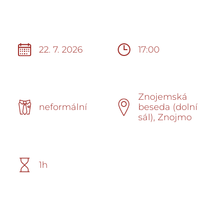
22. 7. 2026
17:00
Znojemská
neformální
beseda (dolní
sál), Znojmo
1h