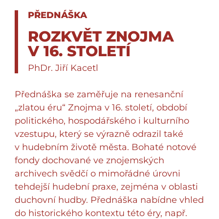
PŘEDNÁŠKA
ROZKVĚT ZNOJMA
V 16. STOLETÍ
PhDr. Jiří Kacetl
Přednáška se zaměřuje na renesanční
„zlatou éru“ Znojma v 16. století, období
politického, hospodářského i kulturního
vzestupu, který se výrazně odrazil také
v hudebním životě města. Bohaté notové
fondy dochované ve znojemských
archivech svědčí o mimořádné úrovni
tehdejší hudební praxe, zejména v oblasti
duchovní hudby. Přednáška nabídne vhled
do historického kontextu této éry, např.