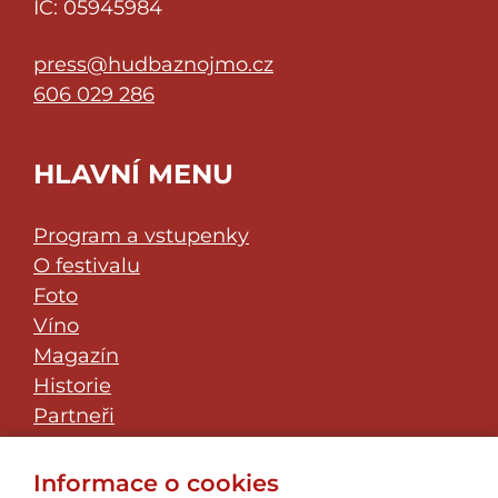
IČ: 05945984
press@hudbaznojmo.cz
606 029 286
HLAVNÍ MENU
Program a vstupenky
O festivalu
Foto
Víno
Magazín
Historie
Partneři
Klub přátel
JazzFest Znojmo
Informace o cookies