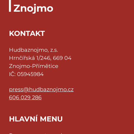
KONTAKT
Hudbaznojmo, z.s.
Hrnčířská 1/246, 669 04
Znojmo-Přímětice
IČ: 05945984
press@hudbaznojmo.cz
606 029 286
HLAVNÍ MENU