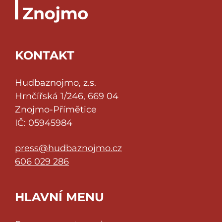
KONTAKT
Hudbaznojmo, z.s.
Hrnčířská 1/246, 669 04
Znojmo-Přímětice
IČ: 05945984
press@hudbaznojmo.cz
606 029 286
HLAVNÍ MENU