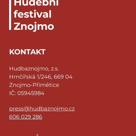
KONTAKT
Hudbaznojmo, z.s.
Hrnčířská 1/246, 669 04
Znojmo-Přímětice
IČ: 05945984
press@hudbaznojmo.cz
606 029 286