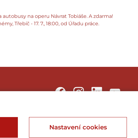
 autobusy na operu Návrat Tobiáše. A zdarma!
hémy, Třebíč - 17. 7., 18:00, od Úřadu práce.
Webu vdechnul život
Nastavení cookies
Webdesign, Online Marketing, Branding