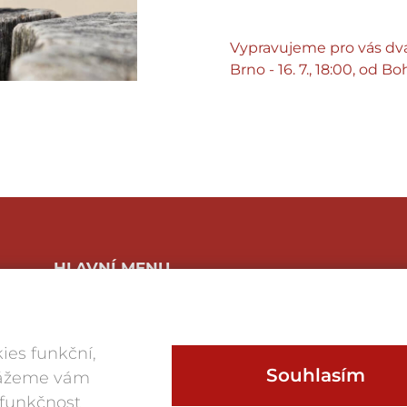
Vypravujeme pro vás dva
Brno - 16. 7., 18:00, od Bo
HLAVNÍ MENU
Program a vstupenky
O festivalu
Foto
ies funkční,
Víno
Souhlasím
Magazín
okážeme vám
Historie
 funkčnost