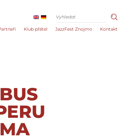
Partneři
Klub přátel
JazzFest Znojmo
Kontakt
BUS
PERU
RMA