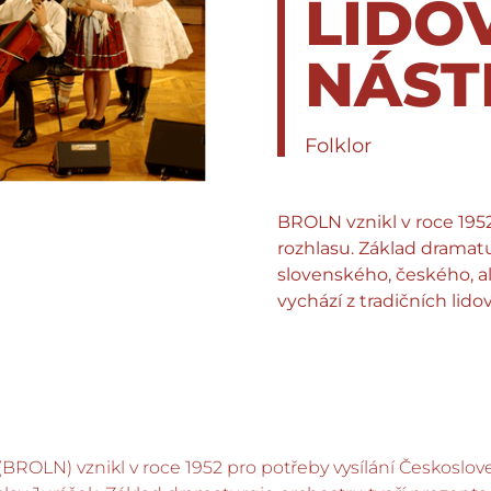
LIDO
NÁST
Folklor
BROLN vznikl v roce 195
rozhlasu. Základ dramat
slovenského, českého, ale
vychází z tradičních lid
 (BROLN) vznikl v roce 1952 pro potřeby vysílání Českosl