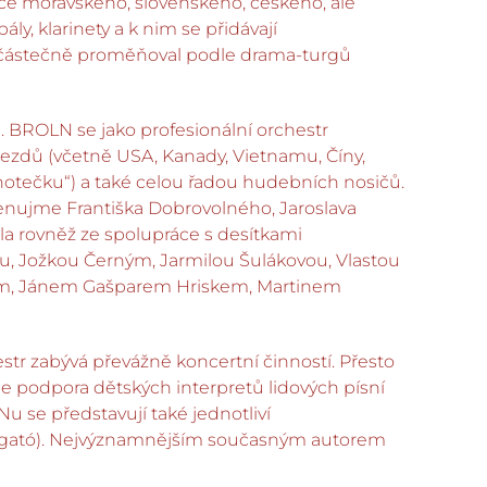
ce moravského, slovenského, českého, ale
ly, klarinety a k nim se přidávají
u se částečně proměňoval podle drama-turgů
a. BROLN se jako profesionální orchestr
ezdů (včetně USA, Kanady, Vietnamu, Číny,
 notečku“) a také celou řadou hudebních nosičů.
enujme Františka Dobrovolného, Jaroslava
la rovněž ze spolupráce s desítkami
u, Jožkou Černým, Jarmilou Šulákovou, Vlastou
em, Jánem Gašparem Hriskem, Martinem
r zabývá převážně koncertní činností. Přesto
e podpora dětských interpretů lidových písní
se představují také jednotliví
a tárogató). Nejvýznamnějším současným autorem