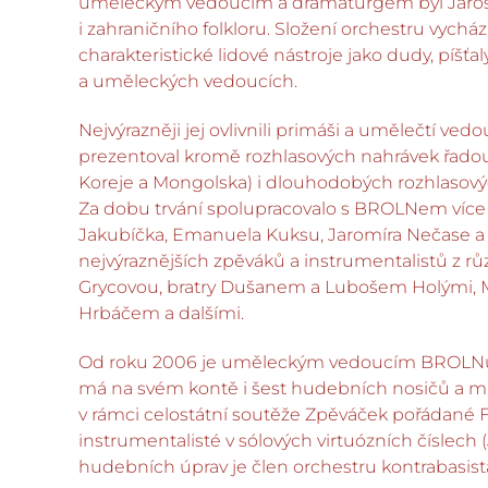
uměleckým vedoucím a dramaturgem byl Jaroslav
i zahraničního folkloru. Složení orchestru vycház
charakteristické lidové nástroje jako dudy, píš
a uměleckých vedoucích.
Nejvýrazněji jej ovlivnili primáši a umělečtí v
prezentoval kromě rozhlasových nahrávek řadou
Koreje a Mongolska) i dlouhodobých rozhlasovýc
Za dobu trvání spolupracovalo s BROLNem více
Jakubíčka, Emanuela Kuksu, Jaromíra Nečase a R
nejvýraznějších zpěváků a instrumentalistů z 
Grycovou, bratry Dušanem a Lubošem Holými,
Hrbáčem a dalšími.
Od roku 2006 je uměleckým vedoucím BROLNu pri
má na svém kontě i šest hudebních nosičů a mno
v rámci celostátní soutěže Zpěváček pořádané 
instrumentalisté v sólových virtuózních číslech 
hudebních úprav je člen orchestru kontrabasista