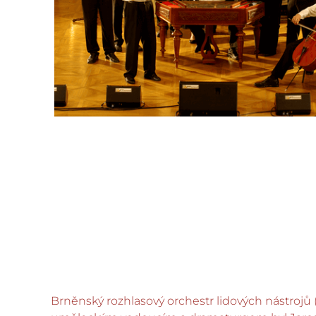
Brněnský rozhlasový orchestr lidových nástrojů