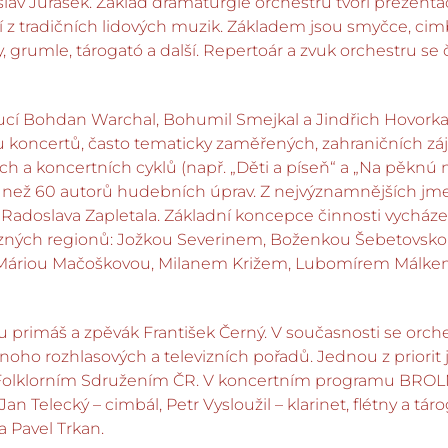
 Jurášek. Základ dramaturgie orchestru tvoří prezenta
í z tradičních lidových muzik. Základem jsou smyčce, cimbá
ťaly, grumle, tárogató a další. Repertoár a zvuk orchestr
edoucí Bohdan Warchal, Bohumil Smejkal a Jindřich Hovork
 koncertů, často tematicky zaměřených, zahraničních záj
h a koncertních cyklů (např. „Děti a píseň“ a „Na pěknú
 než 60 autorů hudebních úprav. Z nejvýznamnějších jm
adoslava Zapletala. Základní koncepce činnosti vycháze
různých regionů: Jožkou Severinem, Boženkou Šebetovsko
 Máriou Mačoškovou, Milanem Križem, Lubomírem Málk
máš a zpěvák František Černý. V současnosti se orchest
ho rozhlasových a televizních pořadů. Jednou z priorit j
Folklorním Sdružením ČR. V koncertním programu BROLNu 
(Jan Telecký – cimbál, Petr Vysloužil – klarinet, flétny 
 Pavel Trkan.