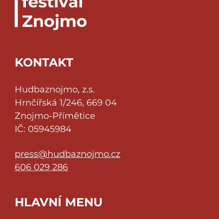
KONTAKT
Hudbaznojmo, z.s.
Hrnčířská 1/246, 669 04
Znojmo-Přímětice
IČ: 05945984
press@hudbaznojmo.cz
606 029 286
HLAVNÍ MENU