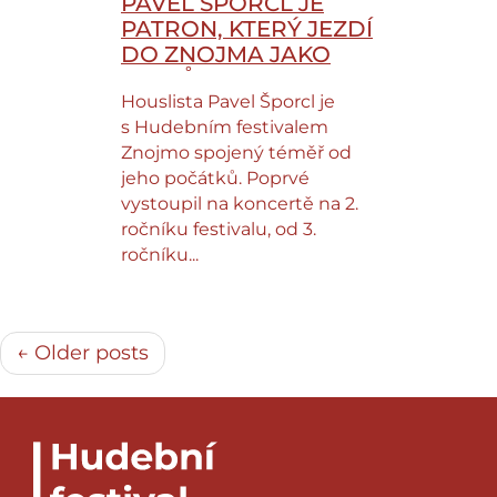
PAVEL ŠPORCL JE
PATRON, KTERÝ JEZDÍ
DO ZNOJMA JAKO
DOMŮ
Houslista Pavel Šporcl je
s Hudebním festivalem
Znojmo spojený téměř od
jeho počátků. Poprvé
vystoupil na koncertě na 2.
ročníku festivalu, od 3.
ročníku...
← Older posts