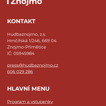
KONTAKT
Hudbaznojmo, z.s.
Hrnčířská 1/246, 669 04
Znojmo-Přímětice
IČ: 05945984
press@hudbaznojmo.cz
606 029 286
HLAVNÍ MENU
Program a vstupenky