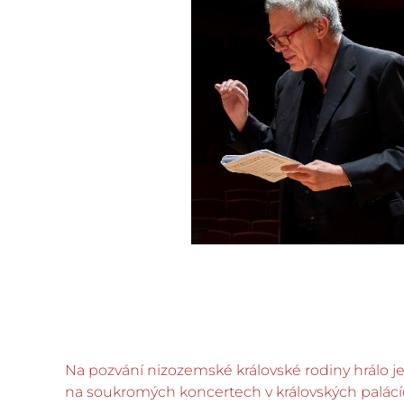
Na pozvání nizozemské královské rodiny hrálo j
na soukromých koncertech v královských palácí