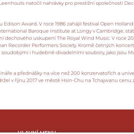
Leenhouts natočil nahrávky pro prestižní společnosti Dec
u Edison Award. V roce 1986 zahájil festival Open Holland
ternational Baroque Institute at Longy v Cambridge, stá
ožení dechového uskupení The Royal Wind Music. V roce 2
pean Recorder Performers Society. Kromě četných koncert
e soudobými i hudebně-divadelními soubory, jako jsou Mu
ináře a přednášky na více než 200 konzervatořích a univ
obdržel v říjnu 2017 ve městě Hsin-Chu na Tchajwanu cenu 
HLAVNÍ MENU