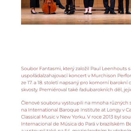
Soubor Fantasmi, který založil Paul Leenhouts
uspořádalzahajovací koncert v Murchison Perfor
ze 17. a 18. století napsaný pro komorní barok
skvosty. Premiéroval také řadubarokních děl, je
Členové souboru vystoupili na mnoha různých scé
na International Baroque Institute at Longy v 
Classical Music v New Yorku. V roce 2013 byl so
Internacional de Música do Pará v brazilském 
a vystoupil také na 54. mezinárodním hudebním 