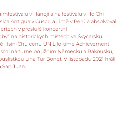
estivalu v Hanoji a na festivalu v Ho Chi
úsica Antigua v Cuscu a Limě v Perú a absolvoval
ertech v proslulé koncertní
by“ na historických místech ve Švýcarsku.
stě Hsin-Chu cenu UN Life-time Achievement
antasmi na turné po jižním Německu a Rakousku,
slistkou Lina Tur Bonet. V listopadu 2021 hráli
a San Juan.