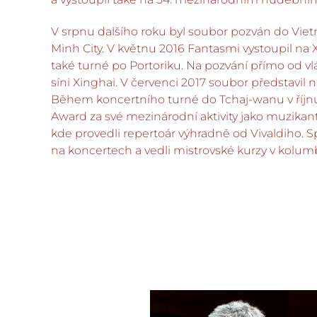
V srpnu dalšího roku byl soubor pozván do Vie
Minh City. V květnu 2016 Fantasmi vystoupil na 
také turné po Portoriku. Na pozvání přímo od vl
síni Xinghai. V červenci 2017 soubor představi
Během koncertního turné do Tchaj-wanu v říjn
Award za své mezinárodní aktivity jako muzikant
kde provedli repertoár výhradně od Vivaldiho. S
na koncertech a vedli mistrovské kurzy v kolumb