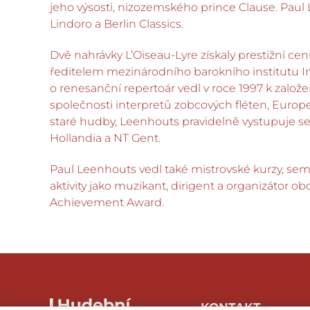
jeho výsosti, nizozemského prince Clause. Paul 
Lindoro a Berlin Classics.
Dvě nahrávky L’Oiseau-Lyre získaly prestižní cen
ředitelem mezinárodního barokního institutu In
o renesanční repertoár vedl v roce 1997 k zal
společnosti interpretů zobcových fléten, Euro
staré hudby, Leenhouts pravidelně vystupuje s
Hollandia a NT Gent.
Paul Leenhouts vedl také mistrovské kurzy, sem
aktivity jako muzikant, dirigent a organizátor 
Achievement Award.
KONTAKT