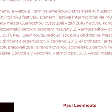
tnamu a vystoupil tam na americko-vietnamském hudebnímf
XIV. ročníku festivalu zvaném Festival Internacional de M
ády města Guangzhou, vystoupili v září 2016 na dvou konc
l nizozemský barokní program nazvaný „Z Rembrandtovy do
u 2017, Paul Leenhouts, vedoucí souboru obdržel ve mě
, dirigent a organizátor. V červenci 2018 jel orchestr F
polupracovali zde i s renomovanou španělskou barokní hou
ijské Bogotě a v Portoriku v rámci oslav 500. výročí měst
Paul Leenhouts