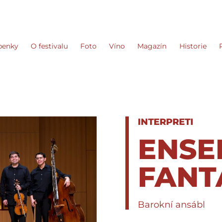
penky
O festivalu
Foto
Víno
Magazín
Historie
INTERPRETI
ENSE
FANT
Barokní ansábl