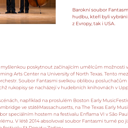
Barokní soubor Fantasmi
hudbu, kteří byli vybráni
z Evropy, tak i USA.
 s myšlenkou poskytnout začínajícím umělcům možnosti v
ming Arts Center na University of North Texas. Tento mez
ní orchestr. Soubor Fantasmi svelkou oblibou posluchačů
jichž rukopisy se nacházejí v hudebních knihovnách v Upp
nách, například na proslulém Boston Early MusicFestival v
Cambridge ve státěMassachusetts, na The Texas Early Musi
ubor speciálním hostem na festivalu Enflama VI v São Paul
Belému. V létě 2014 absolvoval soubor Fantasmi turné po
festivalu St Donat v Zadaru.