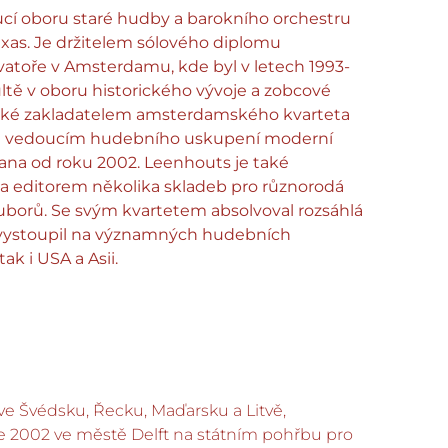
cí oboru staré hudby a barokního orchestru
exas. Je držitelem sólového diplomu
atoře v Amsterdamu, kde byl v letech 1993-
ltě v oboru historického vývoje a zobcové
 také zakladatelem amsterdamského kvarteta
 a vedoucím hudebního uskupení moderní
na od roku 2002. Leenhouts je také
a editorem několika skladeb pro různorodá
borů. Se svým kvartetem absolvoval rozsáhlá
 vystoupil na významných hudebních
tak i USA a Asii.
ve Švédsku, Řecku, Maďarsku a Litvě,
e 2002 ve městě Delft na státním pohřbu pro