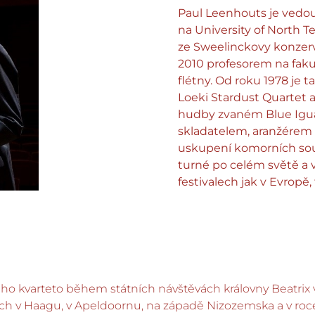
Paul Leenhouts je vedou
na University of North T
ze Sweelinckovy konzerv
2010 profesorem na faku
flétny. Od roku 1978 je
Loeki Stardust Quartet
hudby zvaném Blue Igua
skladatelem, aranžérem 
uskupení komorních sou
turné po celém světě a
festivalech jak v Evropě, 
eho kvarteto během státních návštěvách královny Beatrix 
ch v Haagu, v Apeldoornu, na západě Nizozemska a v roc