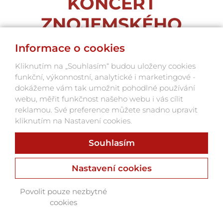
KONCERT
ZNOJEMSKÉHO
KOMORNÍHO
Informace o cookies
ORCHESTRU
Kliknutím na „Souhlasím“ budou uloženy cookies
funkční, výkonnostní, analytické i marketingové -
S PAVLEM
dokážeme vám tak umožnit pohodlné používání
webu, měřit funkčnost našeho webu i vás cílit
ŠPORCLEM
reklamou. Své preference můžete snadno upravit
kliknutím na Nastavení cookies.
Souhlasím
Nastavení cookies
Povolit pouze nezbytné
cookies