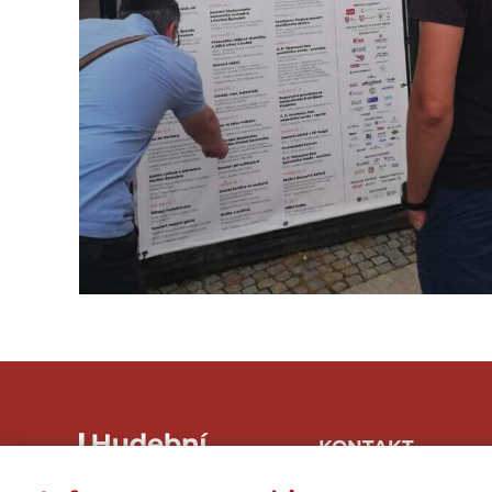
KONTAKT
Hudbaznojmo, z.s.