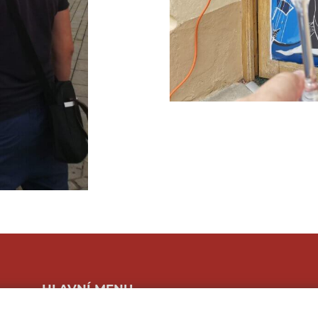
HLAVNÍ MENU
Program a vstupenky