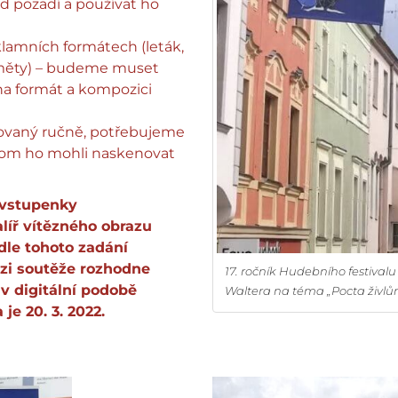
d pozadí a používat ho
klamních formátech (leták,
dměty) – budeme muset
 na formát a kompozici
lovaný ručně, potřebujeme
hom ho mohli naskenovat
 vstupenky
alíř vítězného obrazu
dle tohoto zadání
ězi soutěže rozhodne
17. ročník Hudebního festival
 v digitální podobě
Waltera na téma „Pocta živlů
 je 20. 3. 2022.