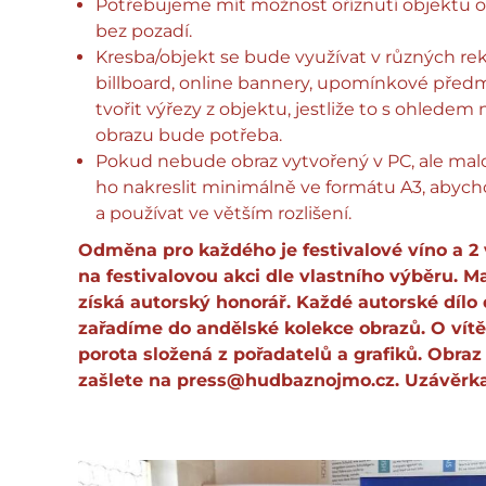
Potřebujeme mít možnost oříznutí objektu o
bez pozadí.
Kresba/objekt se bude využívat v různých re
billboard, online bannery, upomínkové pře
tvořit výřezy z objektu, jestliže to s ohledem
obrazu bude potřeba.
Pokud nebude obraz vytvořený v PC, ale ma
ho nakreslit minimálně ve formátu A3, abyc
a používat ve větším rozlišení.
Odměna pro každého je festivalové víno a 2
na festivalovou akci dle vlastního výběru. M
získá autorský honorář. Každé autorské dílo 
zařadíme do andělské kolekce obrazů. O vít
porota složená z pořadatelů a grafiků. Obraz
zašlete na
press@hudbaznojmo.cz
. Uzávěrka