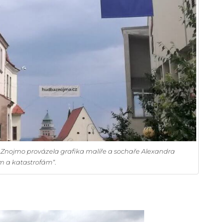
u Znojmo provázela grafika malíře a sochaře Alexandra
m a katastrofám“.