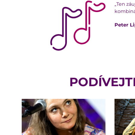
„Ten záu
kombinác
Peter Li
PODÍVEJT