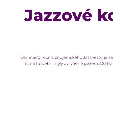
Jazzové k
Osmnáctý ročník znojemského JazzFestu je za n
různé hudební styly ovlivněné jazzem. Od kla