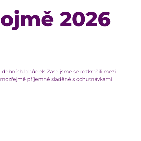
nojmě 2026
udebních lahůdek. Zase jsme se rozkročili mezi
lo samozřejmě příjemně sladěné s ochutnávkami