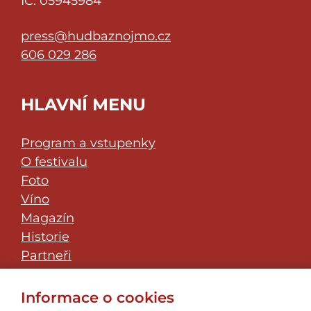
IČ: 05945984
press@hudbaznojmo.cz
606 029 286
HLAVNÍ MENU
Program a vstupenky
O festivalu
Foto
Víno
Magazín
Historie
Partneři
Klub přátel
JazzFest Znojmo
Informace o cookies