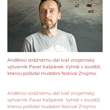
Andělovi strážnému dal tvář znojemský
výtvarník Pavel Kašpárek. Vyhrál v soutěži,
kterou pořádal Hudební festival Znojmo.
Andělovi strážnému dal tvář znojemský
výtvarník Pavel Kašpárek. Vyhrál v soutěži,
kterou pořádal Hudební festival Znojmo.