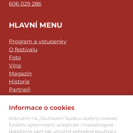
606 029 286
HLAVNÍ MENU
Program a vstupenky
O festivalu
Foto
Víno
Magazín
Historie
Partneři
Klub přátel
JazzFest Znojmo
Informace o cookies
Kontakt
Kliknutím na „Souhlasím“ budou uloženy cookies
funkční, výkonnostní, analytické i marketingové -
dokážeme vám tak umožnit pohodlné používání