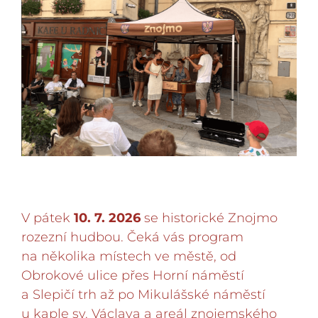
V pátek
10. 7. 2026
se historické Znojmo
rozezní hudbou. Čeká vás program
na několika místech ve městě, od
Obrokové ulice přes Horní náměstí
a Slepičí trh až po Mikulášské náměstí
u kaple sv. Václava a areál znojemského