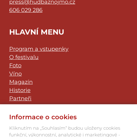
press@hudbaznojmo.cz
606 029 286
HLAVNÍ MENU
Program a vstupenky
O festivalu
Foto
Víno
Magazín
Historie
Partneři
Klub přátel
JazzFest Znojmo
Informace o cookies
Kontakt
Kliknutím na „Souhlasím“ budou uloženy cookies
funkční, výkonnostní, analytické i marketingové -