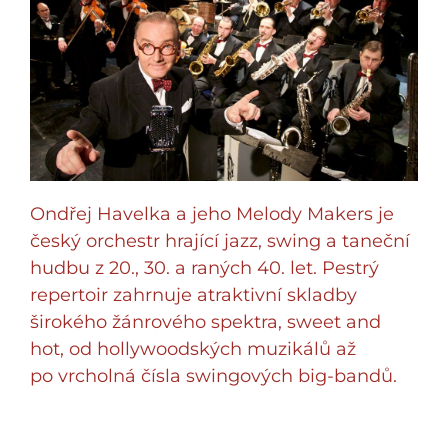
Ondřej Havelka a jeho Melody Makers je
český orchestr hrající jazz, swing a taneční
hudbu z 20., 30. a raných 40. let. Pestrý
repertoir zahrnuje atraktivní skladby
širokého žánrového spektra, sweet and
hot, od hollywoodských muzikálů až
po vrcholná čísla swingových big-bandů.