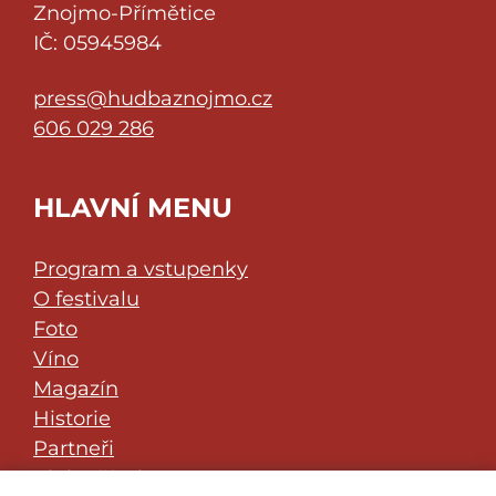
Znojmo-Přímětice
IČ: 05945984
press@hudbaznojmo.cz
606 029 286
HLAVNÍ MENU
Program a vstupenky
O festivalu
Foto
Víno
Magazín
Historie
Partneři
Klub přátel