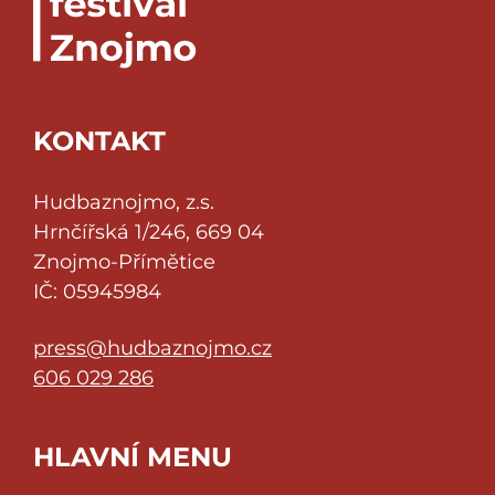
KONTAKT
Hudbaznojmo, z.s.
Hrnčířská 1/246, 669 04
Znojmo-Přímětice
IČ: 05945984
press@hudbaznojmo.cz
606 029 286
HLAVNÍ MENU