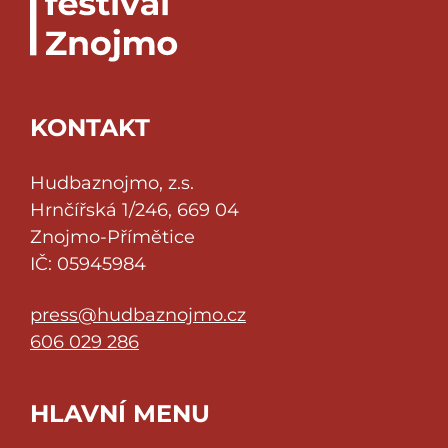
KONTAKT
Hudbaznojmo, z.s.
Hrnčířská 1/246, 669 04
Znojmo-Přímětice
IČ: 05945984
press@hudbaznojmo.cz
606 029 286
HLAVNÍ MENU