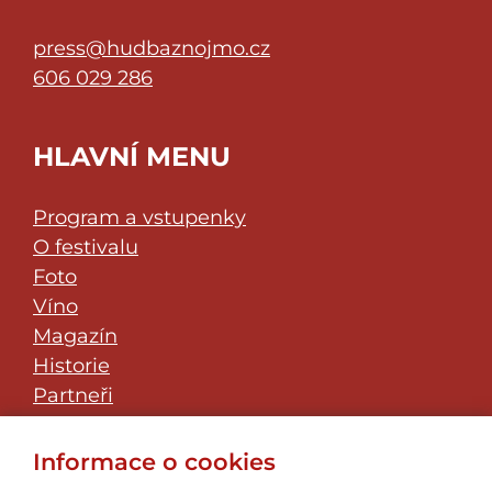
press@hudbaznojmo.cz
606 029 286
HLAVNÍ MENU
Program a vstupenky
O festivalu
Foto
Víno
Magazín
Historie
Partneři
Klub přátel
JazzFest Znojmo
Informace o cookies
Kontakt