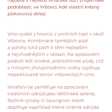
najdete v největší vinařské obci znojemské
podoblasti, ve Vrbovci, kde vlastní krásný
pískovcový sklep.
Víno vyrábí z hroznů z viničních tratí v okolí
Vrbovce. Kombinace tamějších půd
a polohy totiž patří k těm nejlepším
a nejvhodnějším v oblasti. Na sprašovém
podloží leží úrodné, písčitohlinité půdy, což
s mírnými jihovýchodními svahy zajišťuje
respektované terroir vrboveckých vinic.
Vinařství se zaměřuje na zpracování
tradičních odrůd jako Veltlínské zelené,
Ryzlink rýnský či Sauvignon, které
doplňuje například méně známá odrůda